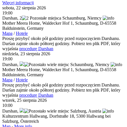
Więcej informacji
sobota, 22 sierpnia 2026
19:00
Darshan
,
2
Schaumburg,
Niemcy
Mother Meera Home, Waldecker Hof 1, Schaumburg, D-65558
Balduinstein, Germany
Mapa
/
Hotele
Proszę przybyć około pół godziny przed rozpoczęciem Darshanu.
Darśan zajmie około półtorej godziny. Pobierz ten plik PDF, który
wyjaśnia
procedurę Darshan
niedziela, 23 sierpnia 2026
19:00
Darshan
,
Schaumburg,
Niemcy
Mother Meera Home, Waldecker Hof 1, Schaumburg, D-65558
Balduinstein, Germany
Mapa
/
Hotele
Proszę przybyć około pół godziny przed rozpoczęciem Darshanu.
Darśan zajmie około półtorej godziny. Pobierz ten plik PDF, który
wyjaśnia
procedurę Darshan
wtorek, 25 sierpnia 2026
10:00
Darshan
,
Salzburg,
Austria
Kulturzentrum Hallwang, Dorfstraße 18, 5300 Hallwang bei
Salzburg, Österreich
Map
-
More info