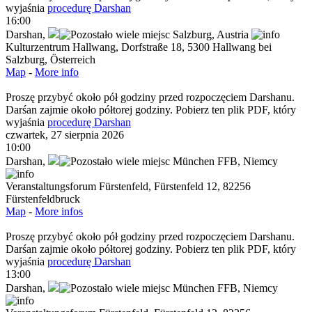
wyjaśnia
procedurę Darshan
16:00
Darshan
,
Salzburg,
Austria
Kulturzentrum Hallwang, Dorfstraße 18, 5300 Hallwang bei
Salzburg, Österreich
Map
-
More info
Proszę przybyć około pół godziny przed rozpoczęciem Darshanu.
Darśan zajmie około półtorej godziny. Pobierz ten plik PDF, który
wyjaśnia
procedurę Darshan
czwartek, 27 sierpnia 2026
10:00
Darshan
,
München FFB,
Niemcy
Veranstaltungsforum Fürstenfeld, Fürstenfeld 12, 82256
Fürstenfeldbruck
Map
-
More infos
Proszę przybyć około pół godziny przed rozpoczęciem Darshanu.
Darśan zajmie około półtorej godziny. Pobierz ten plik PDF, który
wyjaśnia
procedurę Darshan
13:00
Darshan
,
München FFB,
Niemcy