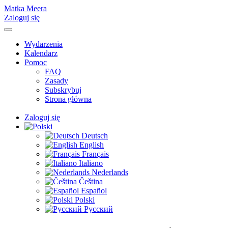
Matka Meera
Zaloguj się
Wydarzenia
Kalendarz
Pomoc
FAQ
Zasady
Subskrybuj
Strona główna
Zaloguj się
Deutsch
English
Français
Italiano
Nederlands
Čeština
Español
Polski
Русский