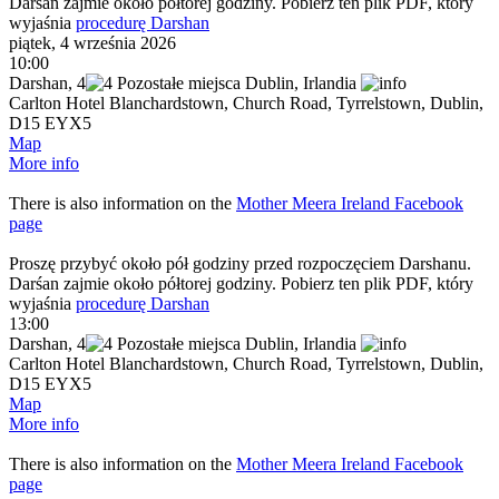
Darśan zajmie około półtorej godziny. Pobierz ten plik PDF, który
wyjaśnia
procedurę Darshan
piątek, 4 września 2026
10:00
Darshan
,
4
Dublin,
Irlandia
Carlton Hotel Blanchardstown, Church Road, Tyrrelstown, Dublin,
D15 EYX5
Map
More info
There is also information on the
Mother Meera Ireland Facebook
page
Proszę przybyć około pół godziny przed rozpoczęciem Darshanu.
Darśan zajmie około półtorej godziny. Pobierz ten plik PDF, który
wyjaśnia
procedurę Darshan
13:00
Darshan
,
4
Dublin,
Irlandia
Carlton Hotel Blanchardstown, Church Road, Tyrrelstown, Dublin,
D15 EYX5
Map
More info
There is also information on the
Mother Meera Ireland Facebook
page