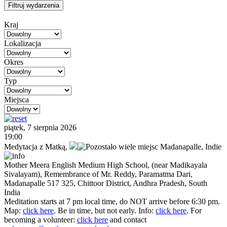
Filtruj wydarzenia
Kraj
Lokalizacja
Okres
Typ
Miejsca
piątek, 7 sierpnia 2026
19:00
Medytacja z Matką
,
Madanapalle,
Indie
Mother Meera English Medium High School, (near Madikayala
Sivalayam), Remembrance of Mr. Reddy, Paramatma Dari,
Madanapalle 517 325, Chittoor District, Andhra Pradesh, South
India
Meditation starts at 7 pm local time, do NOT arrive before 6:30 pm.
Map:
click here
. Be in time, but not early. Info:
click here
. For
becoming a volunteer:
click here
and contact