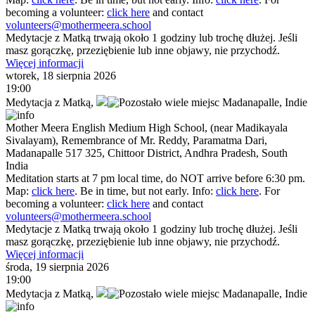
becoming a volunteer:
click here
and contact
volunteers@mothermeera.school
Medytacje z Matką trwają około 1 godziny lub trochę dłużej. Jeśli
masz gorączkę, przeziębienie lub inne objawy, nie przychodź.
Więcej informacji
wtorek, 18 sierpnia 2026
19:00
Medytacja z Matką
,
Madanapalle,
Indie
Mother Meera English Medium High School, (near Madikayala
Sivalayam), Remembrance of Mr. Reddy, Paramatma Dari,
Madanapalle 517 325, Chittoor District, Andhra Pradesh, South
India
Meditation starts at 7 pm local time, do NOT arrive before 6:30 pm.
Map:
click here
. Be in time, but not early. Info:
click here
. For
becoming a volunteer:
click here
and contact
volunteers@mothermeera.school
Medytacje z Matką trwają około 1 godziny lub trochę dłużej. Jeśli
masz gorączkę, przeziębienie lub inne objawy, nie przychodź.
Więcej informacji
środa, 19 sierpnia 2026
19:00
Medytacja z Matką
,
Madanapalle,
Indie