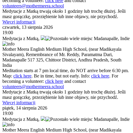
becoming a volunteer:
click here
and contact
volunteers@mothermeera.school
Medytacje z Matką trwają około 1 godziny lub trochę dłużej. Jeśli
masz gorączkę, przeziębienie lub inne objawy, nie przychodź.
Więcej informacji
czwartek, 13 sierpnia 2026
19:00
Medytacja z Matką
,
Madanapalle,
Indie
Mother Meera English Medium High School, (near Madikayala
Sivalayam), Remembrance of Mr. Reddy, Paramatma Dari,
Madanapalle 517 325, Chittoor District, Andhra Pradesh, South
India
Meditation starts at 7 pm local time, do NOT arrive before 6:30 pm.
Map:
click here
. Be in time, but not early. Info:
click here
. For
becoming a volunteer:
click here
and contact
volunteers@mothermeera.school
Medytacje z Matką trwają około 1 godziny lub trochę dłużej. Jeśli
masz gorączkę, przeziębienie lub inne objawy, nie przychodź.
Więcej informacji
piątek, 14 sierpnia 2026
19:00
Medytacja z Matką
,
Madanapalle,
Indie
Mother Meera English Medium High School, (near Madikayala