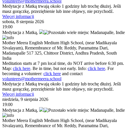
volunteers@mothermeera.school
Medytacje z Matką trwają około 1 godziny lub trochę dłużej. Jeśli
masz gorączkę, przeziębienie lub inne objawy, nie przychodź.
Więcej informacji
sobota, 8 sierpnia 2026
19:00
Medytacja z Matką
,
Madanapalle,
Indie
Mother Meera English Medium High School, (near Madikayala
Sivalayam), Remembrance of Mr. Reddy, Paramatma Dari,
Madanapalle 517 325, Chittoor District, Andhra Pradesh, South
India
Meditation starts at 7 pm local time, do NOT arrive before 6:30 pm.
Map:
click here
. Be in time, but not early. Info:
click here
. For
becoming a volunteer:
click here
and contact
volunteers@mothermeera.school
Medytacje z Matką trwają około 1 godziny lub trochę dłużej. Jeśli
masz gorączkę, przeziębienie lub inne objawy, nie przychodź.
Więcej informacji
niedziela, 9 sierpnia 2026
19:00
Medytacja z Matką
,
Madanapalle,
Indie
Mother Meera English Medium High School, (near Madikayala
Sivalayam), Remembrance of Mr. Reddy, Paramatma Dari,