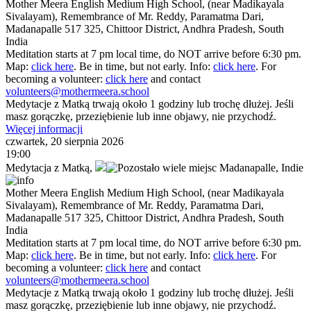
Mother Meera English Medium High School, (near Madikayala
Sivalayam), Remembrance of Mr. Reddy, Paramatma Dari,
Madanapalle 517 325, Chittoor District, Andhra Pradesh, South
India
Meditation starts at 7 pm local time, do NOT arrive before 6:30 pm.
Map:
click here
. Be in time, but not early. Info:
click here
. For
becoming a volunteer:
click here
and contact
volunteers@mothermeera.school
Medytacje z Matką trwają około 1 godziny lub trochę dłużej. Jeśli
masz gorączkę, przeziębienie lub inne objawy, nie przychodź.
Więcej informacji
czwartek, 20 sierpnia 2026
19:00
Medytacja z Matką
,
Madanapalle,
Indie
Mother Meera English Medium High School, (near Madikayala
Sivalayam), Remembrance of Mr. Reddy, Paramatma Dari,
Madanapalle 517 325, Chittoor District, Andhra Pradesh, South
India
Meditation starts at 7 pm local time, do NOT arrive before 6:30 pm.
Map:
click here
. Be in time, but not early. Info:
click here
. For
becoming a volunteer:
click here
and contact
volunteers@mothermeera.school
Medytacje z Matką trwają około 1 godziny lub trochę dłużej. Jeśli
masz gorączkę, przeziębienie lub inne objawy, nie przychodź.