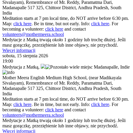
Sivalayam), Remembrance of Mr. Reddy, Paramatma Dari,
Madanapalle 517 325, Chittoor District, Andhra Pradesh, South
India
Meditation starts at 7 pm local time, do NOT arrive before 6:30 pm.
Map:
click here
. Be in time, but not early. Info:
click here
. For
becoming a volunteer:
click here
and contact
volunteers@mothermeera.school
Medytacje z Matką trwają około 1 godziny lub trochę dłużej. Jeśli
masz gorączkę, przeziębienie lub inne objawy, nie przychodź.
Więcej informacji
sobota, 15 sierpnia 2026
19:00
Medytacja z Matką
,
Madanapalle,
Indie
Mother Meera English Medium High School, (near Madikayala
Sivalayam), Remembrance of Mr. Reddy, Paramatma Dari,
Madanapalle 517 325, Chittoor District, Andhra Pradesh, South
India
Meditation starts at 7 pm local time, do NOT arrive before 6:30 pm.
Map:
click here
. Be in time, but not early. Info:
click here
. For
becoming a volunteer:
click here
and contact
volunteers@mothermeera.school
Medytacje z Matką trwają około 1 godziny lub trochę dłużej. Jeśli
masz gorączkę, przeziębienie lub inne objawy, nie przychodź.
Więcej informacji