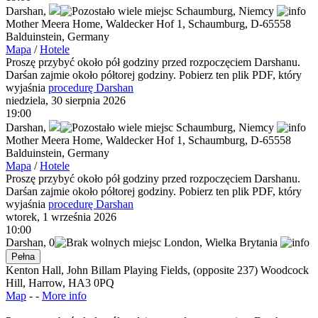
Darshan
,
Schaumburg,
Niemcy
Mother Meera Home, Waldecker Hof 1, Schaumburg, D-65558
Balduinstein, Germany
Mapa
/
Hotele
Proszę przybyć około pół godziny przed rozpoczęciem Darshanu.
Darśan zajmie około półtorej godziny. Pobierz ten plik PDF, który
wyjaśnia
procedurę Darshan
niedziela, 30 sierpnia 2026
19:00
Darshan
,
Schaumburg,
Niemcy
Mother Meera Home, Waldecker Hof 1, Schaumburg, D-65558
Balduinstein, Germany
Mapa
/
Hotele
Proszę przybyć około pół godziny przed rozpoczęciem Darshanu.
Darśan zajmie około półtorej godziny. Pobierz ten plik PDF, który
wyjaśnia
procedurę Darshan
wtorek, 1 września 2026
10:00
Darshan
,
0
London,
Wielka Brytania
Pełna
Kenton Hall, John Billam Playing Fields, (opposite 237) Woodcock
Hill, Harrow, HA3 0PQ
Map
- -
More info