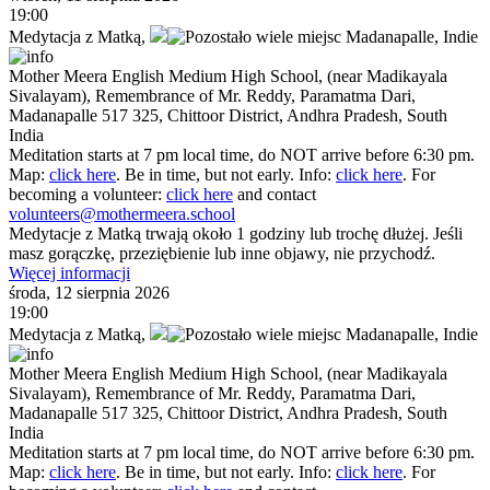
19:00
Medytacja z Matką
,
Madanapalle,
Indie
Mother Meera English Medium High School, (near Madikayala
Sivalayam), Remembrance of Mr. Reddy, Paramatma Dari,
Madanapalle 517 325, Chittoor District, Andhra Pradesh, South
India
Meditation starts at 7 pm local time, do NOT arrive before 6:30 pm.
Map:
click here
. Be in time, but not early. Info:
click here
. For
becoming a volunteer:
click here
and contact
volunteers@mothermeera.school
Medytacje z Matką trwają około 1 godziny lub trochę dłużej. Jeśli
masz gorączkę, przeziębienie lub inne objawy, nie przychodź.
Więcej informacji
środa, 12 sierpnia 2026
19:00
Medytacja z Matką
,
Madanapalle,
Indie
Mother Meera English Medium High School, (near Madikayala
Sivalayam), Remembrance of Mr. Reddy, Paramatma Dari,
Madanapalle 517 325, Chittoor District, Andhra Pradesh, South
India
Meditation starts at 7 pm local time, do NOT arrive before 6:30 pm.
Map:
click here
. Be in time, but not early. Info:
click here
. For