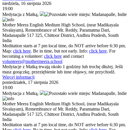
niedziela, 16 sierpnia 2026
19:00
Medytacja z Matką
,
Madanapalle,
Indie
Mother Meera English Medium High School, (near Madikayala
Sivalayam), Remembrance of Mr. Reddy, Paramatma Dari,
Madanapalle 517 325, Chittoor District, Andhra Pradesh, South
India
Meditation starts at 7 pm local time, do NOT arrive before 6:30 pm.
Map:
click here
. Be in time, but not early. Info:
click here
. For
becoming a volunteer:
click here
and contact
volunteers@mothermeera.school
Medytacje z Matką trwają około 1 godziny lub trochę dłużej. Jeśli
masz gorączkę, przeziębienie lub inne objawy, nie przychodź.
Więcej informacji
poniedziałek, 17 sierpnia 2026
19:00
Medytacja z Matką
,
Madanapalle,
Indie
Mother Meera English Medium High School, (near Madikayala
Sivalayam), Remembrance of Mr. Reddy, Paramatma Dari,
Madanapalle 517 325, Chittoor District, Andhra Pradesh, South
India
Meditation starts at 7 pm local time, do NOT arrive before 6:30 pm.
Map:
click here
. Be in time, but not early. Info:
click here
. For