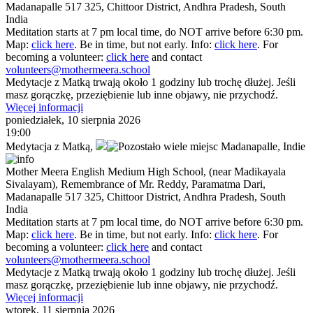
Madanapalle 517 325, Chittoor District, Andhra Pradesh, South
India
Meditation starts at 7 pm local time, do NOT arrive before 6:30 pm.
Map:
click here
. Be in time, but not early. Info:
click here
. For
becoming a volunteer:
click here
and contact
volunteers@mothermeera.school
Medytacje z Matką trwają około 1 godziny lub trochę dłużej. Jeśli
masz gorączkę, przeziębienie lub inne objawy, nie przychodź.
Więcej informacji
poniedziałek, 10 sierpnia 2026
19:00
Medytacja z Matką
,
Madanapalle,
Indie
Mother Meera English Medium High School, (near Madikayala
Sivalayam), Remembrance of Mr. Reddy, Paramatma Dari,
Madanapalle 517 325, Chittoor District, Andhra Pradesh, South
India
Meditation starts at 7 pm local time, do NOT arrive before 6:30 pm.
Map:
click here
. Be in time, but not early. Info:
click here
. For
becoming a volunteer:
click here
and contact
volunteers@mothermeera.school
Medytacje z Matką trwają około 1 godziny lub trochę dłużej. Jeśli
masz gorączkę, przeziębienie lub inne objawy, nie przychodź.
Więcej informacji
wtorek, 11 sierpnia 2026