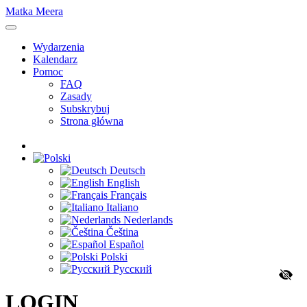
Matka Meera
Wydarzenia
Kalendarz
Pomoc
FAQ
Zasady
Subskrybuj
Strona główna
Deutsch
English
Français
Italiano
Nederlands
Čeština
Español
Polski
Русский
LOGIN